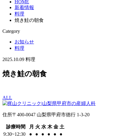
HOME
新着情報
料理
焼き鮭の朝食
Category
お知らせ
料理
2025.10.09
料理
焼き鮭の朝食
ALL
住所
〒400-0047 山梨県甲府市徳行 1-3-20
診療時間
月
火
水
木
金
土
9:30~12:30
●
●
●
●
●
●