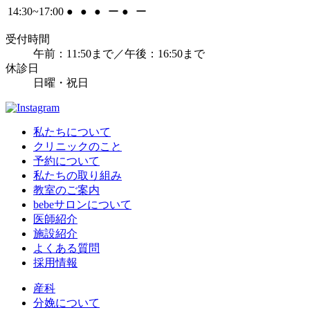
14:30~17:00
●
●
●
ー
●
ー
受付時間
午前：11:50まで／午後：16:50まで
休診日
日曜・祝日
私たちについて
クリニックのこと
予約について
私たちの取り組み
教室のご案内
bebeサロンについて
医師紹介
施設紹介
よくある質問
採用情報
産科
分娩について