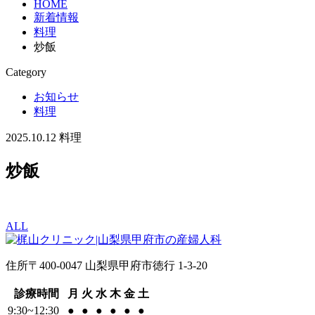
HOME
新着情報
料理
炒飯
Category
お知らせ
料理
2025.10.12
料理
炒飯
ALL
住所
〒400-0047 山梨県甲府市徳行 1-3-20
診療時間
月
火
水
木
金
土
9:30~12:30
●
●
●
●
●
●