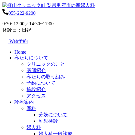
055-222-9200
9:30~12:00／14:30~17:00
休診日：日祝
Web予約
Home
私たちについて
クリニックのこと
医師紹介
私たちの取り組み
予約について
施設紹介
アクセス
診療案内
産科
分娩について
乳児検診
婦人科
婦人科一般診療