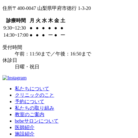
住所
〒400-0047 山梨県甲府市徳行 1-3-20
診療時間
月
火
水
木
金
土
9:30~12:30
●
●
●
●
●
●
14:30~17:00
●
●
●
ー
●
ー
受付時間
午前：11:50まで／午後：16:50まで
休診日
日曜・祝日
私たちについて
クリニックのこと
予約について
私たちの取り組み
教室のご案内
bebeサロンについて
医師紹介
施設紹介