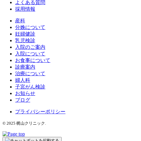
よくある質問
採用情報
産科
分娩について
妊婦健診
乳児検診
入院のご案内
入院について
お食事について
診療案内
治療について
婦人科
子宮がん検診
お知らせ
ブログ
プライバシーポリシー
© 2025 梶山クリニック.