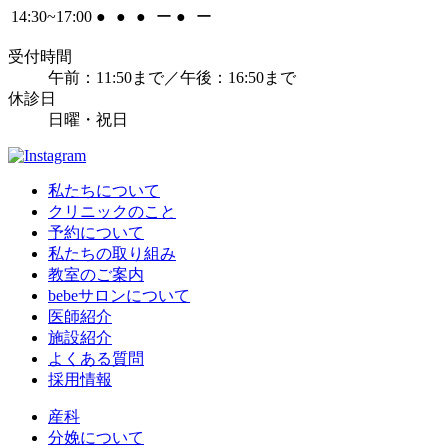
14:30~17:00
●
●
●
ー
●
ー
受付時間
午前：11:50まで／午後：16:50まで
休診日
日曜・祝日
私たちについて
クリニックのこと
予約について
私たちの取り組み
教室のご案内
bebeサロンについて
医師紹介
施設紹介
よくある質問
採用情報
産科
分娩について