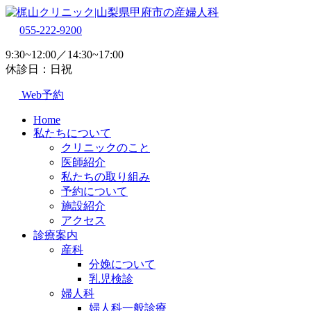
055-222-9200
9:30~12:00／14:30~17:00
休診日：日祝
Web予約
Home
私たちについて
クリニックのこと
医師紹介
私たちの取り組み
予約について
施設紹介
アクセス
診療案内
産科
分娩について
乳児検診
婦人科
婦人科一般診療