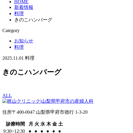
HOME
新着情報
料理
きのこハンバーグ
Category
お知らせ
料理
2025.11.01
料理
きのこハンバーグ
ALL
住所
〒400-0047 山梨県甲府市徳行 1-3-20
診療時間
月
火
水
木
金
土
9:30~12:30
●
●
●
●
●
●