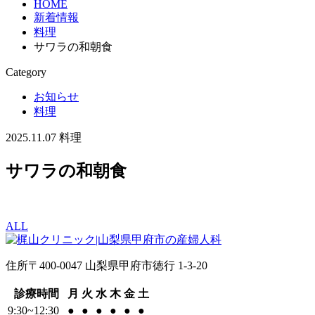
HOME
新着情報
料理
サワラの和朝食
Category
お知らせ
料理
2025.11.07
料理
サワラの和朝食
ALL
住所
〒400-0047 山梨県甲府市徳行 1-3-20
診療時間
月
火
水
木
金
土
9:30~12:30
●
●
●
●
●
●