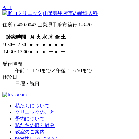
ALL
住所
〒400-0047 山梨県甲府市徳行 1-3-20
診療時間
月
火
水
木
金
土
9:30~12:30
●
●
●
●
●
●
14:30~17:00
●
●
●
ー
●
ー
受付時間
午前：11:50まで／午後：16:50まで
休診日
日曜・祝日
私たちについて
クリニックのこと
予約について
私たちの取り組み
教室のご案内
bebeサロンについて