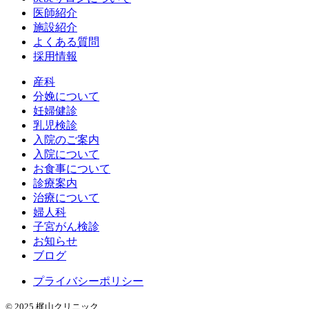
医師紹介
施設紹介
よくある質問
採用情報
産科
分娩について
妊婦健診
乳児検診
入院のご案内
入院について
お食事について
診療案内
治療について
婦人科
子宮がん検診
お知らせ
ブログ
プライバシーポリシー
© 2025 梶山クリニック.