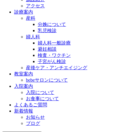
アクセス
診療案内
産科
分娩について
乳児検診
婦人科
婦人科一般診療
避妊相談
検査・ワクチン
子宮がん検診
産後ケア・アンチエイジング
教室案内
bebeサロンについて
入院案内
入院について
お食事について
よくあるご質問
新着情報
お知らせ
ブログ