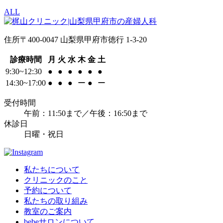
ALL
住所
〒400-0047 山梨県甲府市徳行 1-3-20
診療時間
月
火
水
木
金
土
9:30~12:30
●
●
●
●
●
●
14:30~17:00
●
●
●
ー
●
ー
受付時間
午前：11:50まで／午後：16:50まで
休診日
日曜・祝日
私たちについて
クリニックのこと
予約について
私たちの取り組み
教室のご案内
bebeサロンについて