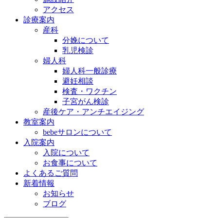
アクセス
診療案内
産科
分娩について
乳児検診
婦人科
婦人科一般診療
避妊相談
検査・ワクチン
子宮がん検診
産後ケア・アンチエイジング
教室案内
bebeサロンについて
入院案内
入院について
お食事について
よくあるご質問
新着情報
お知らせ
ブログ