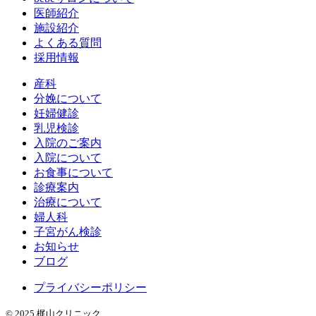
医師紹介
施設紹介
よくある質問
採用情報
産科
分娩について
妊婦健診
乳児検診
入院のご案内
入院について
お食事について
診療案内
治療について
婦人科
子宮がん検診
お知らせ
ブログ
プライバシーポリシー
© 2025 梶山クリニック.