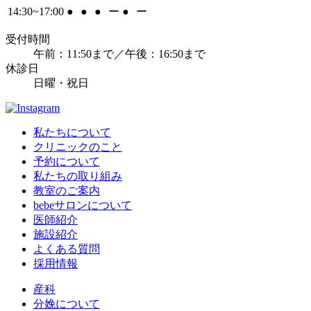
14:30~17:00
●
●
●
ー
●
ー
受付時間
午前：11:50まで／午後：16:50まで
休診日
日曜・祝日
私たちについて
クリニックのこと
予約について
私たちの取り組み
教室のご案内
bebeサロンについて
医師紹介
施設紹介
よくある質問
採用情報
産科
分娩について