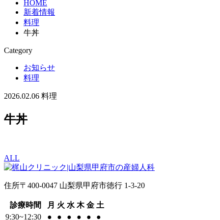
HOME
新着情報
料理
牛丼
Category
お知らせ
料理
2026.02.06
料理
牛丼
ALL
住所
〒400-0047 山梨県甲府市徳行 1-3-20
診療時間
月
火
水
木
金
土
9:30~12:30
●
●
●
●
●
●