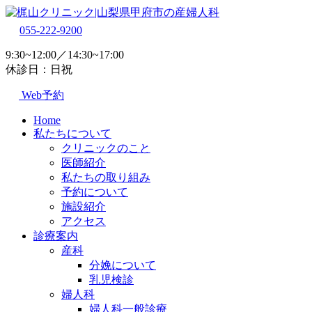
055-222-9200
9:30~12:00／14:30~17:00
休診日：日祝
Web予約
Home
私たちについて
クリニックのこと
医師紹介
私たちの取り組み
予約について
施設紹介
アクセス
診療案内
産科
分娩について
乳児検診
婦人科
婦人科一般診療