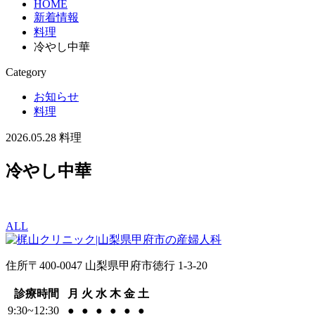
HOME
新着情報
料理
冷やし中華
Category
お知らせ
料理
2026.05.28
料理
冷やし中華
ALL
住所
〒400-0047 山梨県甲府市徳行 1-3-20
診療時間
月
火
水
木
金
土
9:30~12:30
●
●
●
●
●
●