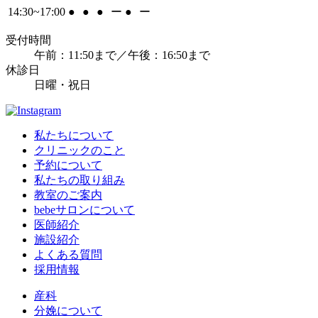
14:30~17:00
●
●
●
ー
●
ー
受付時間
午前：11:50まで／午後：16:50まで
休診日
日曜・祝日
私たちについて
クリニックのこと
予約について
私たちの取り組み
教室のご案内
bebeサロンについて
医師紹介
施設紹介
よくある質問
採用情報
産科
分娩について