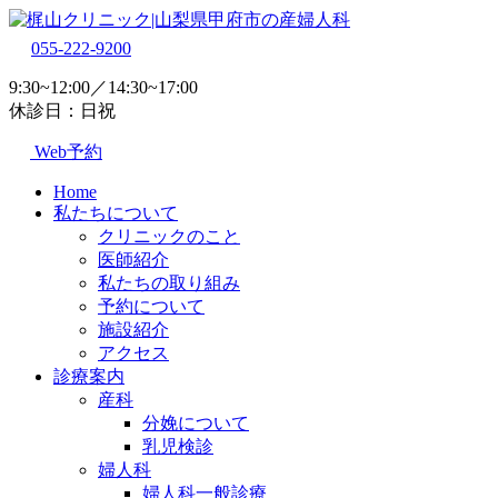
055-222-9200
9:30~12:00／14:30~17:00
休診日：日祝
Web予約
Home
私たちについて
クリニックのこと
医師紹介
私たちの取り組み
予約について
施設紹介
アクセス
診療案内
産科
分娩について
乳児検診
婦人科
婦人科一般診療