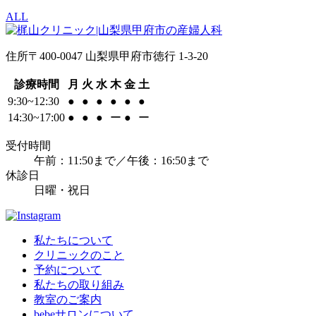
ALL
住所
〒400-0047 山梨県甲府市徳行 1-3-20
診療時間
月
火
水
木
金
土
9:30~12:30
●
●
●
●
●
●
14:30~17:00
●
●
●
ー
●
ー
受付時間
午前：11:50まで／午後：16:50まで
休診日
日曜・祝日
私たちについて
クリニックのこと
予約について
私たちの取り組み
教室のご案内
bebeサロンについて