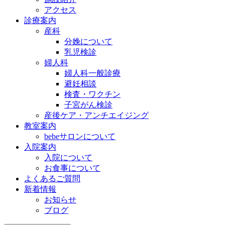
アクセス
診療案内
産科
分娩について
乳児検診
婦人科
婦人科一般診療
避妊相談
検査・ワクチン
子宮がん検診
産後ケア・アンチエイジング
教室案内
bebeサロンについて
入院案内
入院について
お食事について
よくあるご質問
新着情報
お知らせ
ブログ