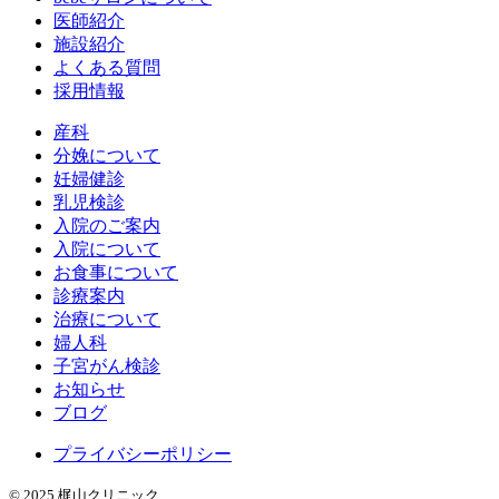
医師紹介
施設紹介
よくある質問
採用情報
産科
分娩について
妊婦健診
乳児検診
入院のご案内
入院について
お食事について
診療案内
治療について
婦人科
子宮がん検診
お知らせ
ブログ
プライバシーポリシー
© 2025 梶山クリニック.