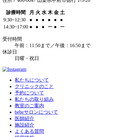
住所
〒400-0047 山梨県甲府市徳行 1-3-20
診療時間
月
火
水
木
金
土
9:30~12:30
●
●
●
●
●
●
14:30~17:00
●
●
●
ー
●
ー
受付時間
午前：11:50まで／午後：16:50まで
休診日
日曜・祝日
私たちについて
クリニックのこと
予約について
私たちの取り組み
教室のご案内
bebeサロンについて
医師紹介
施設紹介
よくある質問