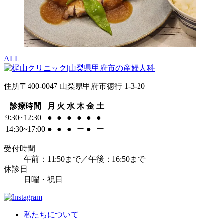
ALL
住所
〒400-0047 山梨県甲府市徳行 1-3-20
診療時間
月
火
水
木
金
土
9:30~12:30
●
●
●
●
●
●
14:30~17:00
●
●
●
ー
●
ー
受付時間
午前：11:50まで／午後：16:50まで
休診日
日曜・祝日
私たちについて