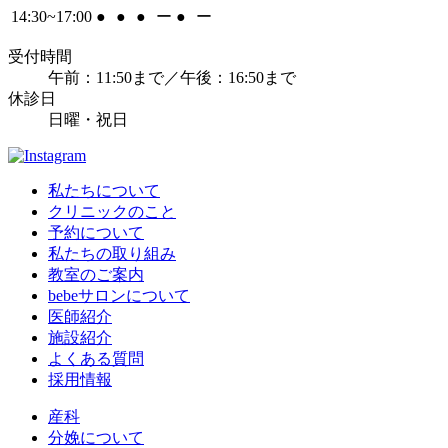
14:30~17:00
●
●
●
ー
●
ー
受付時間
午前：11:50まで／午後：16:50まで
休診日
日曜・祝日
私たちについて
クリニックのこと
予約について
私たちの取り組み
教室のご案内
bebeサロンについて
医師紹介
施設紹介
よくある質問
採用情報
産科
分娩について