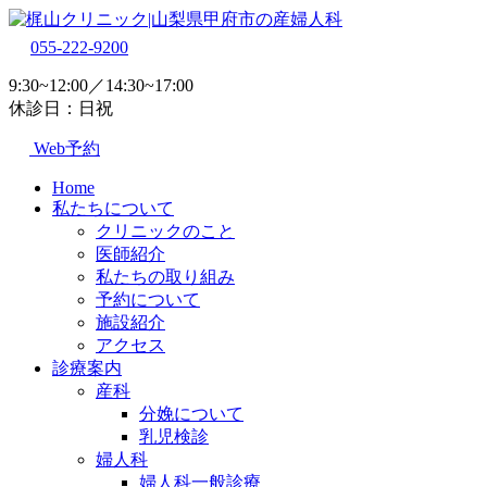
055-222-9200
9:30~12:00／14:30~17:00
休診日：日祝
Web予約
Home
私たちについて
クリニックのこと
医師紹介
私たちの取り組み
予約について
施設紹介
アクセス
診療案内
産科
分娩について
乳児検診
婦人科
婦人科一般診療