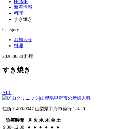
HOME
新着情報
料理
すき焼き
Category
お知らせ
料理
2026.06.30
料理
すき焼き
ALL
住所
〒400-0047 山梨県甲府市徳行 1-3-20
診療時間
月
火
水
木
金
土
9:30~12:30
●
●
●
●
●
●